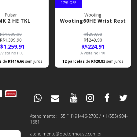
17
% OFF
Pulsar
Wooting
K 2 HE TKL
Wooting60HE Wrist Rest
R$1.699,90
R$299,90
R$1.399,90
R$249,90
$1.259,91
R$224,91
À vista no PIX
À vista no PIX
as
de
R$116,66
sem juros
12
parcelas
de
R$20,83
sem juros
DÚVIDAS
ESPECIALISTA
Atendimento: +55 (11) 91446-2700 / +1 (555) 934-
1881
PEDIDOS
atendimento@doctormouse.com.br