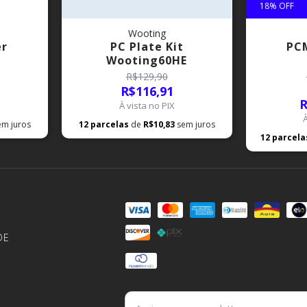
18
% OFF
Wooting
er
PC Plate Kit
PCM
Wooting60HE
R$129,90
R$116,91
R
À vista no PIX
em juros
12
parcelas
de
R$10,83
sem juros
12
parcel
DE