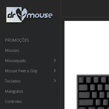
PROMOÇÕES
Mouses
Mousepads
Mouse Feet e Grip
Teclados
Manguitos
Controles