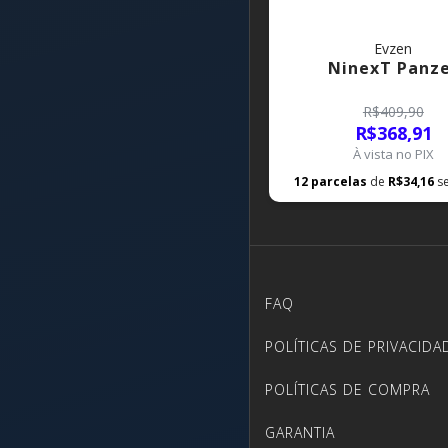
Evzen
NinexT Panz
R$409,90
R$368,91
À vista no PIX
12
parcelas
de
R$34,16
s
FAQ
POLÍTICAS DE PRIVACIDA
POLÍTICAS DE COMPRA
GARANTIA