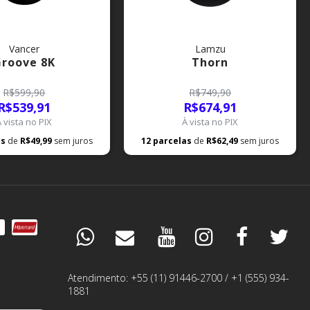
Vancer
Lamzu
roove 8K
Thorn
R$599,90
R$749,90
R$539,91
R$674,91
À vista no PIX
À vista no PIX
as
de
R$49,99
sem juros
12
parcelas
de
R$62,49
sem juros
DÚVIDAS
ESPECIALISTA
Atendimento: +55 (11) 91446-2700 / +1 (555) 934-
1881
PEDIDOS