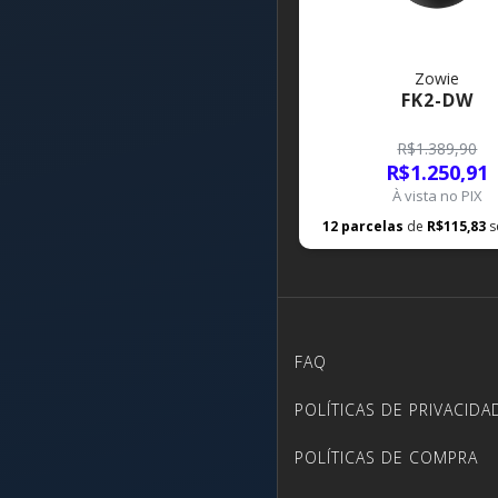
Zowie
FK2-DW
R$1.389,90
R$1.250,91
À vista no PIX
12
parcelas
de
R$115,83
s
FAQ
POLÍTICAS DE PRIVACIDA
POLÍTICAS DE COMPRA