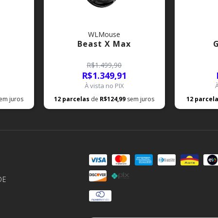
WLMouse
Beast X Max
G
R$1.499,90
R$1.349,91
À vista no PIX
em juros
12
parcelas
de
R$124,99
sem juros
12
parcel
DE