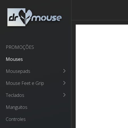
PROMOÇÕES
Mouses
Mousepads
Mouse Feet e Grip
Teclados
Manguitos
Controles