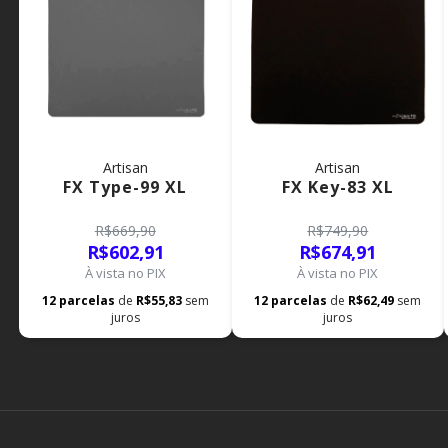
Artisan
Artisan
FX Type-99 XL
FX Key-83 XL
R$669,90
R$749,90
R$602,91
R$674,91
À vista no PIX
À vista no PIX
12
parcelas
de
R$55,83
sem
12
parcelas
de
R$62,49
sem
juros
juros