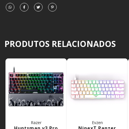
PRODUTOS RELACIONADOS
Razer
Evzen
Huntsman v3 Pro
NinexT Panzer