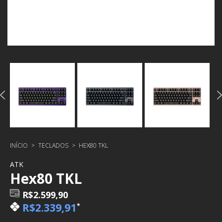
INÍCIO
>
TECLADOS
>
HEX80 TKL
ATK
Hex80 TKL
R$2.599,90
R$2.339,91
*