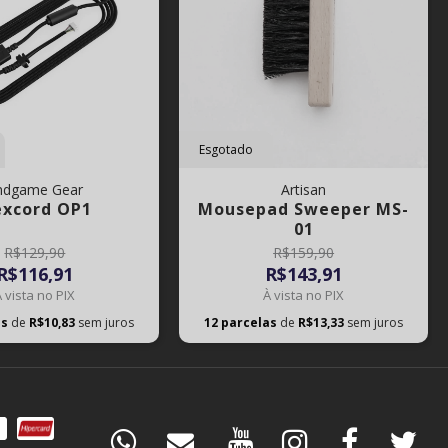
Esgotado
ndgame Gear
Artisan
excord OP1
Mousepad Sweeper MS-
01
R$129,90
R$159,90
R$116,91
R$143,91
À vista no PIX
À vista no PIX
as
de
R$10,83
sem juros
12
parcelas
de
R$13,33
sem juros
DÚVIDAS