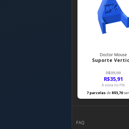
Doctor Mouse
Suporte Verti
R$39,90
R$35,91
À vista no PIX
7
parcelas
de
R$5,70
se
FAQ