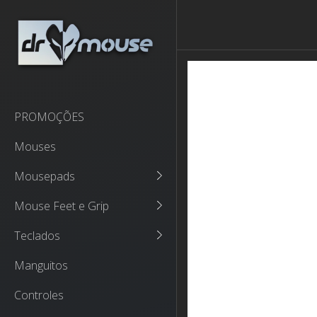
PROMOÇÕES
Mouses
Mousepads
Mouse Feet e Grip
Teclados
Manguitos
Controles