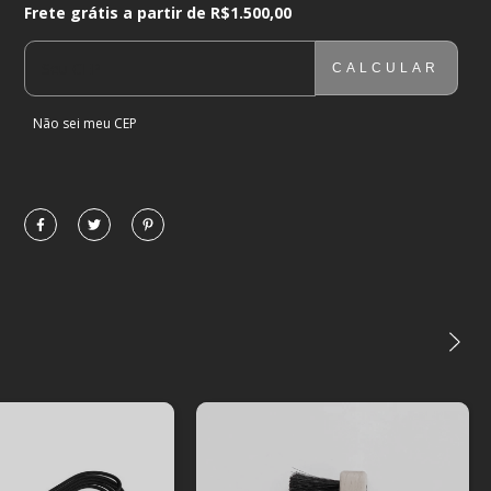
Frete grátis a partir de
R$1.500,00
Frete grátis a partir de
R$1.500,00
CALCULAR
ENTREGAS PARA O CEP:
ALTERAR CEP
Não sei meu CEP