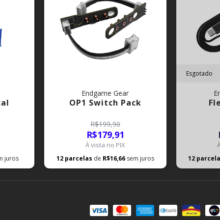
Esgotado
Endgame Gear
E
cal
OP1 Switch Pack
Fl
R$199,90
R$179,91
À vista no PIX
m juros
12
parcelas
de
R$16,66
sem juros
12
parcel