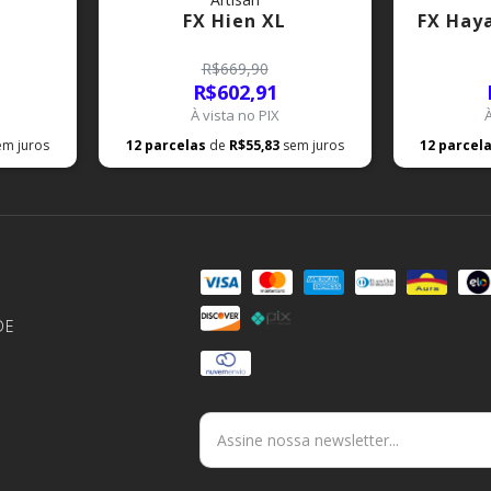
L
FX Hien XL
FX Hay
R$669,90
R$602,91
À vista no PIX
em juros
12
parcelas
de
R$55,83
sem juros
12
parcel
DE