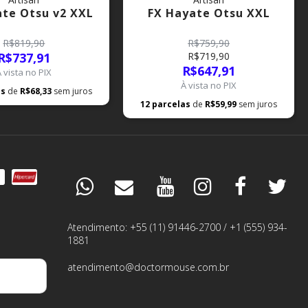
ate Otsu v2 XXL
FX Hayate Otsu XXL
R$819,90
R$759,90
R$737,91
R$719,90
R$647,91
À vista no PIX
À vista no PIX
as
de
R$68,33
sem juros
12
parcelas
de
R$59,99
sem juros
DÚVIDAS
ESPECIALISTA
Atendimento: +55 (11) 91446-2700 / +1 (555) 934-
1881
PEDIDOS
atendimento@doctormouse.com.br
GARANTIA