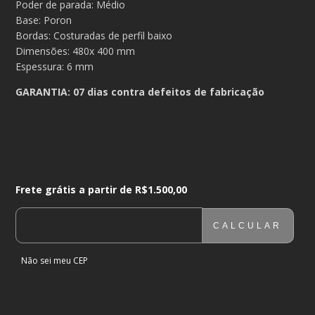
Poder de parada: Médio
Base: Poron
Bordas: Costuradas de perfil baixo
Dimensões: 480x 400 mm
Espessura: 6 mm
GARANTIA: 07 dias contra defeitos de fabricação
Frete grátis a partir de
R$1.500,00
Frete grátis a partir de
R$1.500,00
CALCULAR
ENTREGAS PARA O CEP:
ALTERAR CEP
Não sei meu CEP