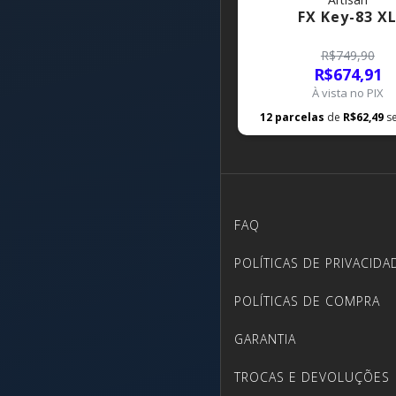
FX Key-83 X
R$749,90
R$674,91
À vista no PIX
12
parcelas
de
R$62,49
s
FAQ
POLÍTICAS DE PRIVACIDA
POLÍTICAS DE COMPRA
GARANTIA
TROCAS E DEVOLUÇÕES