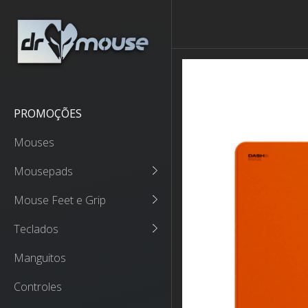
PROMOÇÕES
Mouses
Mousepads
Mouse Feet e Grip
Teclados
Manguitos
Controles