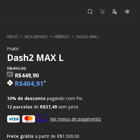
INÍCIO
>
MOUSEPADS
>
HÍBRIDO
>
DASH2 MAX L
Fnatic
Dash2 MAX L
R$499,90
R$449,90
R$404,91
*
10% de desconto
pagando com Pix
12
parcelas
de
R$37,49
sem juros
Ver meios de pagamento
Frete grátis
a partir de
R$1.500,00