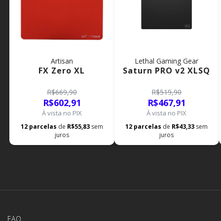
Artisan
Lethal Gaming Gear
FX Zero XL
Saturn PRO v2 XLSQ
R$669,90
R$519,90
R$602,91
R$467,91
À vista no PIX
À vista no PIX
12
parcelas
de
R$55,83
sem
12
parcelas
de
R$43,33
sem
juros
juros
FAQ