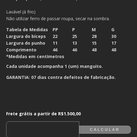
Lavável (à frio)
Não utilizar ferro de passar roupa, secar na sombra.
Tabela de Medidas
PP
P
M
G
Largura do bíceps
22
25
28
30
Largura do punho
11
13
15
17
Comprimento
46
46
48
48
*Medidas em centímetros
Cada unidade acompanha 1 (um) manguito.
GARANTIA: 07 dias contra defeitos de fabricação.
Frete grátis a partir de
R$1.500,00
Frete grátis a partir de
R$1.500,00
ALTERAR CEP
ENTREGAS PARA O CEP:
CALCULAR