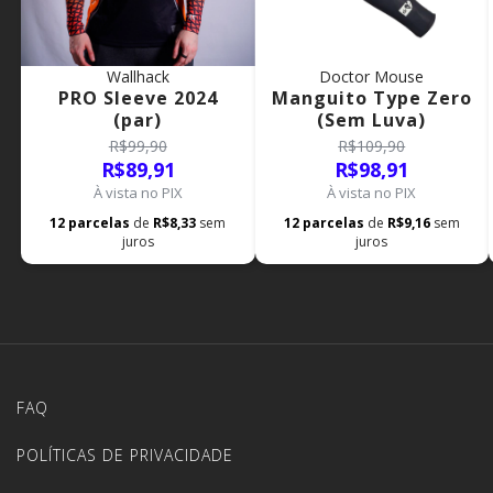
Wallhack
Doctor Mouse
PRO Sleeve 2024
Manguito Type Zero
(par)
(Sem Luva)
R$99,90
R$109,90
R$89,91
R$98,91
À vista no PIX
À vista no PIX
12
parcelas
de
R$8,33
sem
12
parcelas
de
R$9,16
sem
juros
juros
FAQ
POLÍTICAS DE PRIVACIDADE