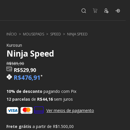
INÍCIO
>
MOUSEPADS
>
SPEED
>
NINJA SPEED
Kurosun
Ninja Speed
R$589,90
R$529,90
R$476,91
*
10% de desconto
pagando com Pix
12
parcelas
de
R$44,16
sem juros
Ver meios de pagamento
Frete grátis
a partir de
R$1.500,00