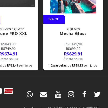
39
% OFF
al Gaming Gear
Yuki Aim
une PRO XXL
Mecha Glass
R$849,90
R$1.149,90
R$749,90
R$699,90
R$674,91
R$629,91
À vista no PIX
À vista no PIX
as
de
R$62,49
sem juros
12
parcelas
de
R$58,33
sem juros
DÚVIDAS
ESPECIALISTA