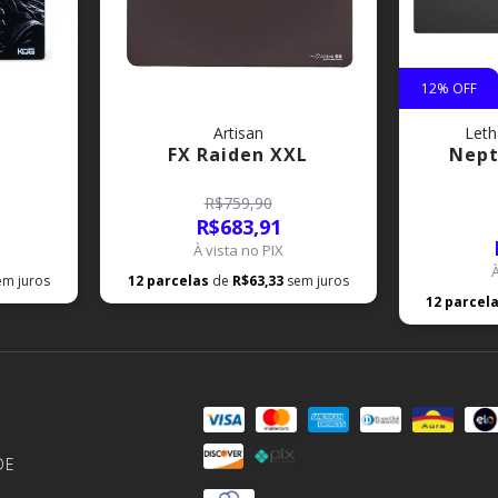
12
% OFF
Artisan
Leth
FX Raiden XXL
Nept
R$759,90
R$683,91
À vista no PIX
em juros
12
parcelas
de
R$63,33
sem juros
12
parcel
DE