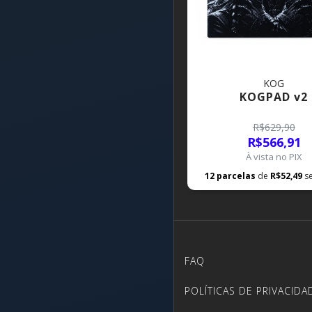
KOG
KOGPAD v2
R$629,90
R$566,91
À vista no PIX
12
parcelas
de
R$52,49
s
FAQ
POLÍTICAS DE PRIVACIDA