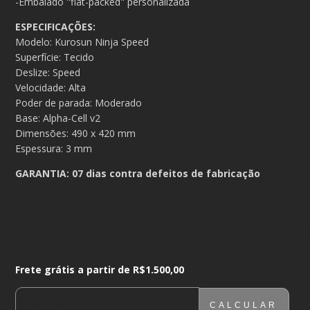
-Embalado "flat-packed" personalizada
ESPECIFICAÇÕES:
Modelo: Kurosun Ninja Speed
Superfície: Tecido
Deslize: Speed
Velocidade: Alta
Poder de parada: Moderado
Base: Alpha-Cell v2
Dimensões: 490 x 420 mm
Espessura: 3 mm
GARANTIA: 07 dias contra defeitos de fabricação
Frete grátis a partir de
R$1.500,00
Frete grátis a partir de
R$1.500,00
CALCULAR
ENTREGAS PARA O CEP:
ALTERAR CEP