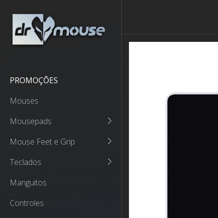
PROMOÇÕES
Mouses
Mousepads
Mouse Feet e Grip
Teclados
Manguitos
Controles