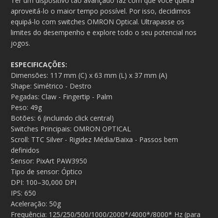
Ter um dispositivo tão avançado faz com que você queira
aproveitá-lo o maior tempo possível. Por isso, decidimos
equipá-lo com switches OMRON Optical. Ultrapasse os
limites do desempenho e explore todo o seu potencial nos
jogos.
ESPECIFICAÇÕES:
Dimensões: 117 mm (C) x 63 mm (L) x 37 mm (A)
Shape: Simétrico - Destro
Pegadas: Claw - Fingertip - Palm
Peso: 49g
Botões: 6 (incluindo click central)
Switches Principais: OMRON OPTICAL
Scroll: TTC Silver - Rigidez Média/Baixa - Passos bem
definidos
Sensor: PixArt PAW3950
Tipo de sensor: Óptico
DPI: 100–30,000 DPI
IPS: 650
Aceleração: 50g
Frequência: 125/250/500/1000/2000*/4000*/8000* Hz (para