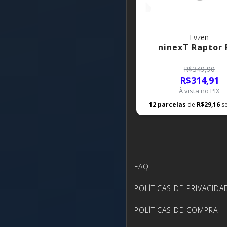
Evzen
ninexT Raptor 
R$349,90
R$314,91
À vista no PIX
12
parcelas
de
R$29,16
s
FAQ
POLÍTICAS DE PRIVACIDA
POLÍTICAS DE COMPRA