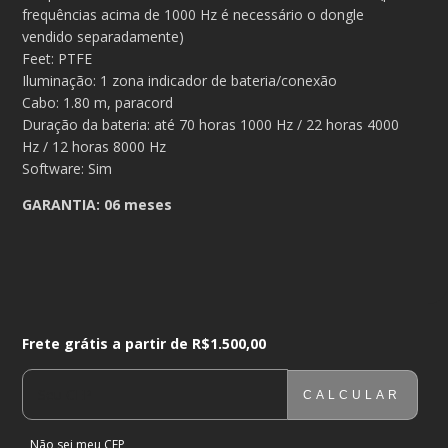
frequências acima de 1000 Hz é necessário o dongle
vendido separadamente)
Feet: PTFE
Iluminação: 1 zona indicador de bateria/conexão
Cabo: 1.80 m, paracord
Duração da bateria: até 70 horas 1000 Hz / 22 horas 4000
Hz / 12 horas 8000 Hz
Software: Sim
GARANTIA: 06 meses
Frete grátis a partir de
R$1.500,00
Frete grátis a partir de
R$1.500,00
CALCULAR
ENTREGAS PARA O CEP:
ALTERAR CEP
Não sei meu CEP