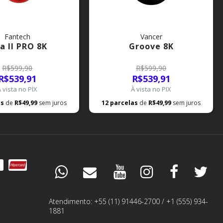
Fantech
Vancer
ia II PRO 8K
Groove 8K
R$599,90
R$599,90
R$539,91
R$539,91
À vista no PIX
À vista no PIX
as
de
R$49,99
sem juros
12
parcelas
de
R$49,99
sem juros
DÚVIDAS
ESPECIALISTA
Atendimento: +55 (11) 91446-2700 / +1 (555) 934-
1881
PEDIDOS