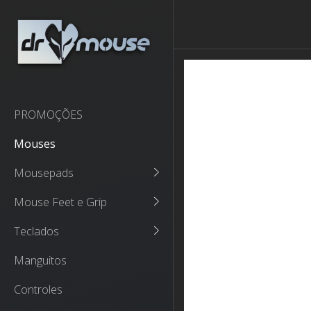
PROMOÇÕES
Mouses
Mousepads
Mouse Feet e Grip
Teclados
Manguitos
Controles