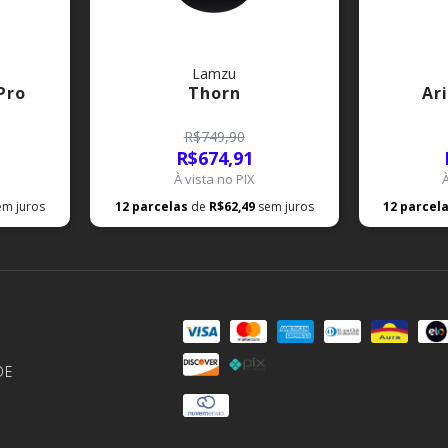
Lamzu
Pro
Thorn
Ar
R$749,90
R$674,91
À vista no PIX
em juros
12
parcelas
de
R$62,49
sem juros
12
parcel
DE