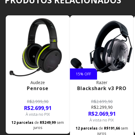
PRODUTOS RELACIONADOS
15
% OFF
Audeze
Razer
Penrose
Blackshark v3 PRO
R$2.999,90
R$2.699,90
R$2.699,91
R$2.299,90
R$2.069,91
À vista no PIX
À vista no PIX
12
parcelas
de
R$249,99
sem
juros
12
parcelas
de
R$191,66
sem
juros