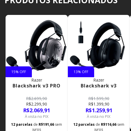
PRODUTOS RELACIONADOS
15
% OFF
13
% OFF
Razer
Razer
Blackshark v3 PRO
Blackshark v3
R$2.699,90
R$1.599,90
R$2.299,90
R$1.399,90
R$2.069,91
R$1.259,91
À vista no PIX
À vista no PIX
12
parcelas
de
R$191,66
sem
12
parcelas
de
R$116,66
sem
juros
juros