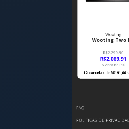
Wooting
Wooting Two 
R$2.299,90
R$2.069,91
À vista no PIX
12
parcelas
de
R$191,66
s
FAQ
POLÍTICAS DE PRIVACIDA