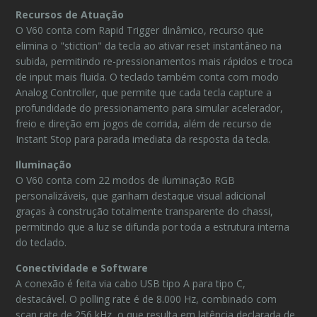
Recursos de Atuação
O V60 conta com Rapid Trigger dinâmico, recurso que
elimina o "stiction" da tecla ao ativar reset instantâneo na
subida, permitindo re-pressionamentos mais rápidos e troca
de input mais fluida. O teclado também conta com modo
Analog Controller, que permite que cada tecla capture a
profundidade do pressionamento para simular acelerador,
freio e direção em jogos de corrida, além de recurso de
Instant Stop para parada imediata da resposta da tecla.
Iluminação
O V60 conta com 22 modos de iluminação RGB
personalizáveis, que ganham destaque visual adicional
graças à construção totalmente transparente do chassi,
permitindo que a luz se difunda por toda a estrutura interna
do teclado.
Conectividade e Software
A conexão é feita via cabo USB tipo A para tipo C,
destacável. O polling rate é de 8.000 Hz, combinado com
scan rate de 256 kHz, o que resulta em latência declarada de