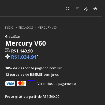
INÍCIO
>
TECLADOS
>
MERCURY V60
GravaStar
Mercury V60
R$1.149,90
R$1.034,91
*
10% de desconto
pagando com Pix
12
parcelas
de
R$95,83
sem juros
Ver meios de pagamento
Frete grátis
a partir de
R$1.500,00