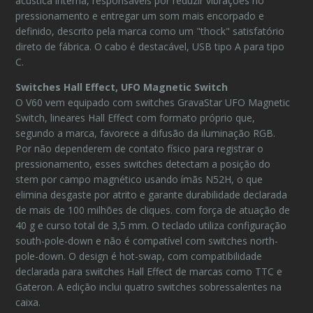
acústica interna, responsáveis por reduzir vibrações no
pressionamento e entregar um som mais encorpado e
definido, descrito pela marca como um "thock" satisfatório
direto de fábrica. O cabo é destacável, USB tipo A para tipo
C.
Switches Hall Effect, UFO Magnetic Switch
O V60
vem equipado com switches GravaStar UFO Magnetic
Switch, lineares Hall Effect com formato próprio que,
segundo a marca, favorece a difusão da iluminação RGB.
Por não dependerem de contato físico para registrar o
pressionamento, esses switches detectam a posição do
stem por campo magnético usando ímãs N52H, o que
elimina desgaste por atrito e garante durabilidade declarada
de mais de 100 milhões de cliques.
com força de atuação de
40 g e curso total de 3,5 mm. O teclado utiliza configuração
south-pole-down e não é compatível com switches north-
pole-down. O design é hot-swap, com compatibilidade
declarada para switches Hall Effect de marcas como TTC e
Gateron. A edição inclui quatro switches sobressalentes na
caixa.