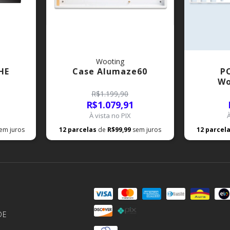
Wooting
HE
Case Alumaze60
PC
Wo
R$1.199,90
R$1.079,91
À vista no PIX
em juros
12
parcelas
de
R$99,99
sem juros
12
parcel
DE