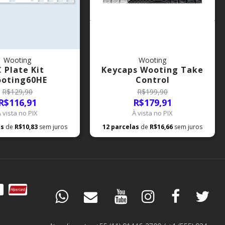
Wooting
Wooting
 Plate Kit
Keycaps Wooting Take
oting60HE
Control
R$129,90
R$199,90
R$116,91
R$179,91
À vista no PIX
À vista no PIX
as
de
R$10,83
sem juros
12
parcelas
de
R$16,66
sem juros
DÚVIDAS
ESPECIALISTA