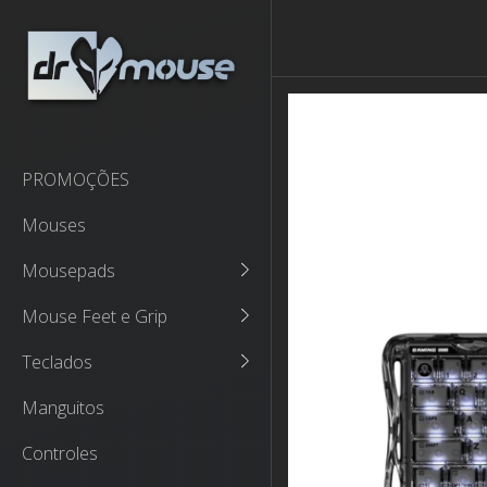
PROMOÇÕES
Mouses
Mousepads
Mouse Feet e Grip
Teclados
Manguitos
Controles