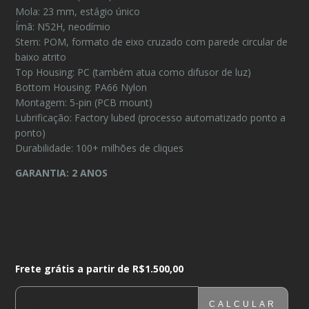
Mola: 23 mm, estágio único
Ímã: N52H, neodímio
Stem: POM, formato de eixo cruzado com parede circular de
baixo atrito
Top Housing: PC (também atua como difusor de luz)
Bottom Housing: PA66 Nylon
Montagem: 5-pin (PCB mount)
Lubrificação: Factory lubed (processo automatizado ponto a
ponto)
Durabilidade: 100+ milhões de cliques
GARANTIA: 2 ANOS
Frete grátis a partir de
R$1.500,00
Frete grátis a partir de
R$1.500,00
CALCULAR
ENTREGAS PARA O CEP:
ALTERAR CEP