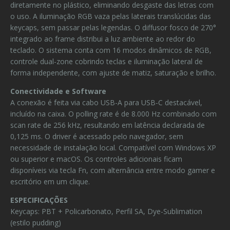
diretamente no plástico, eliminando desgaste das letras com
o uso. A iluminação RGB vaza pelas laterais translúcidas das
keycaps, sem passar pelas legendas. O diffusor fosco de 270°
integrado ao frame distribui a luz ambiente ao redor do
teclado. O sistema conta com 16 modos dinâmicos de RGB,
controle dual-zone cobrindo teclas e iluminação lateral de
forma independente, com ajuste de matiz, saturação e brilho.
Conectividade e Software
A conexão é feita via cabo USB-A para USB-C destacável,
incluído na caixa. O polling rate é de 8.000 Hz combinado com
scan rate de 256 kHz, resultando em latência declarada de
0,125 ms. O driver é acessado pelo navegador, sem
necessidade de instalação local. Compatível com Windows XP
ou superior e macOS. Os controles adicionais ficam
disponíveis via tecla Fn, com alternância entre modo gamer e
escritório em um clique.
ESPECIFICAÇÕES
Keycaps: PBT + Policarbonato, Perfil SA, Dye-Sublimation
(estilo pudding)