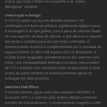
marca, que inclui o frame em esqueleto e as "patas
alienígenas" retráteis.
Construção e Design
O V75 Pro utiliza carcaça em alumínio usinado CNC
combinada com base em plástico, equilibrando rigidez e peso.
A montagem é do tipo gasket, com a placa de carbono fixada
ao case superior via ilhas de silicone, o que absorve o impacto
das teclas e contribui para um som mais controlado. O
amortecimento acústico é complementado por 5 camadas de
espuma interna. O cabo USB-A para USB-C é destacável. O
teclado é hot-swappable, permitindo troca dos switches sem
solda, com compatibilidade limitada a modelos selecionados
da TTC e Gateron com orientação polo sul para baixo (S-pole
down). As patas retráteis na traseira permitem ajuste de
inclinação em duas posições.
Switches Hall Effect
O teclado oferece opção entre dois switches Hall Effect: o
GravaStar UFO e o Gateron Jade. Ambos utilizam o mesmo
princípio de funcionamento, o sensoriamento magnético sem