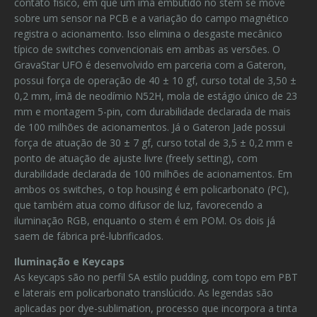
contato físico, em que um ímã embutido no stem se move
sobre um sensor na PCB e a variação do campo magnético
registra o acionamento. Isso elimina o desgaste mecânico
típico de switches convencionais em ambas as versões. O
GravaStar UFO é desenvolvido em parceria com a Gateron,
possui força de operação de 40 ± 10 gf, curso total de 3,50 ±
0,2 mm, ímã de neodímio N52H, mola de estágio único de 23
mm e montagem 5-pin, com durabilidade declarada de mais
de 100 milhões de acionamentos. Já o Gateron Jade possui
força de atuação de 30 ± 7 gf, curso total de 3,5 ± 0,2 mm e
ponto de atuação de ajuste livre (freely setting), com
durabilidade declarada de 100 milhões de acionamentos. Em
ambos os switches, o top housing é em policarbonato (PC),
que também atua como difusor de luz, favorecendo a
iluminação RGB, enquanto o stem é em POM. Os dois já
saem de fábrica pré-lubrificados.
Iluminação e Keycaps
As keycaps são no perfil SA estilo pudding, com topo em PBT
e laterais em policarbonato translúcido. As legendas são
aplicadas por dye-sublimation, processo que incorpora a tinta