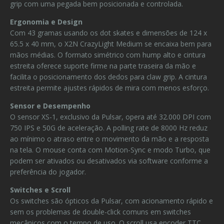
grip com uma pegada bem posicionada e controlada.
Ergonomia e Design
Com 43 gramas usando os dot skates e dimensões de 124 x
65.5 x 40 mm, o X2N CrazyLight Medium se encaixa bem para
mãos médias. O formato simétrico com hump alto e cintura
estreita oferece suporte firme na parte traseira da mão e
facilita o posicionamento dos dedos para claw grip. A cintura
estreita permite ajustes rápidos de mira com menos esforço.
Sensor e Desempenho
O sensor XS-1, exclusivo da Pulsar, opera até 32.000 DPI com
750 IPS e 50G de aceleração. A polling rate de 8000 Hz reduz
ao mínimo o atraso entre o movimento da mão e a resposta
na tela. O mouse conta com Motion-Sync e modo Turbo, que
podem ser ativados ou desativados via software conforme a
preferência do jogador.
Switches e Scroll
Os switches são ópticos da Pulsar, com acionamento rápido e
sem os problemas de double-click comuns em switches
mecânicos com o tempo de uso. O scroll usa encoder TTC