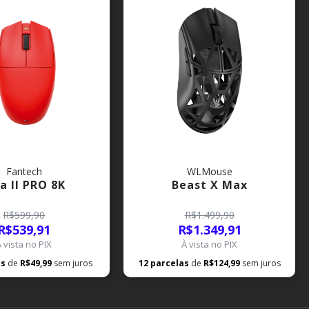
Fantech
WLMouse
ia II PRO 8K
Beast X Max
R$599,90
R$1.499,90
R$539,91
R$1.349,91
À vista no PIX
À vista no PIX
as
de
R$49,99
sem juros
12
parcelas
de
R$124,99
sem juros