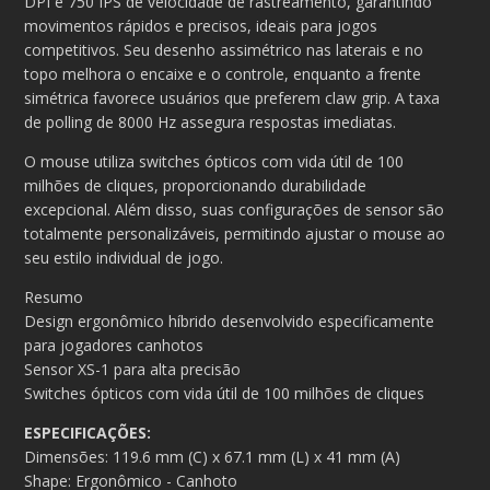
DPI e 750 IPS de velocidade de rastreamento, garantindo
movimentos rápidos e precisos, ideais para jogos
competitivos. Seu desenho assimétrico nas laterais e no
topo melhora o encaixe e o controle, enquanto a frente
simétrica favorece usuários que preferem claw grip. A taxa
de polling de 8000 Hz assegura respostas imediatas.
O mouse utiliza switches ópticos com vida útil de 100
milhões de cliques, proporcionando durabilidade
excepcional. Além disso, suas configurações de sensor são
totalmente personalizáveis, permitindo ajustar o mouse ao
seu estilo individual de jogo.
Resumo
Design ergonômico híbrido d
esenvolvido especificamente
para jogadores canhotos
Sensor XS-1 para alta precisão
Switches ópticos com vida útil de 100 milhões de cliques
ESPECIFICAÇÕES:
Dimensões: 119.6 mm (C) x 67.1 mm (L) x 41 mm (A)
Shape: Ergonômico - Canhoto