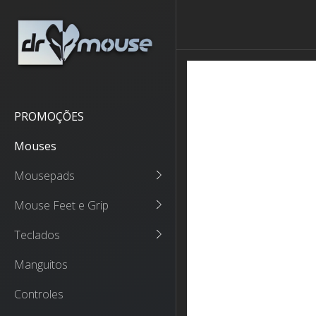
PROMOÇÕES
Mouses
Mousepads
Mouse Feet e Grip
Teclados
Manguitos
Controles