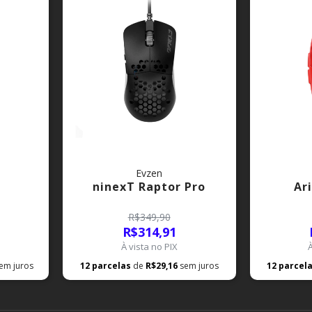
Evzen
ninexT Raptor Pro
Ar
R$349,90
R$314,91
À vista no PIX
em juros
12
parcelas
de
R$29,16
sem juros
12
parcel