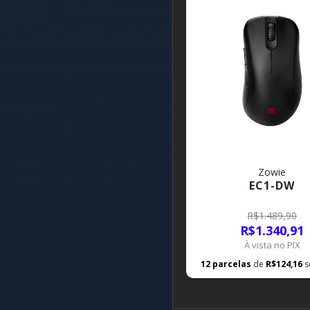
Zowie
EC1-DW
R$1.489,90
R$1.340,91
À vista no PIX
12
parcelas
de
R$124,16
s