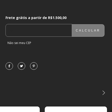
Frete grátis a partir de
R$1.500,00
Frete grátis a partir de
R$1.500,00
CALCULAR
ENTREGAS PARA O CEP:
ALTERAR CEP
Não sei meu CEP