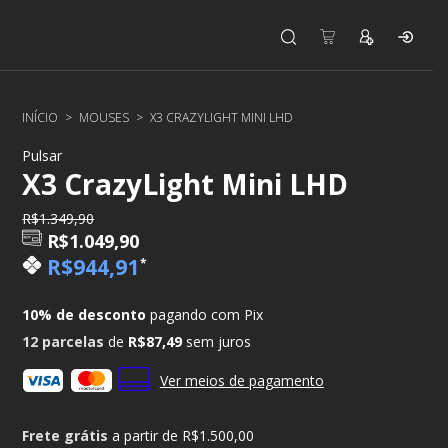
INÍCIO
>
MOUSES
>
X3 CRAZYLIGHT MINI LHD
Pulsar
X3 CrazyLight Mini LHD
R$1.349,90
R$1.049,90
R$944,91
*
10% de desconto
pagando com Pix
12
parcelas
de
R$87,49
sem juros
Ver meios de pagamento
Frete grátis
a partir de
R$1.500,00