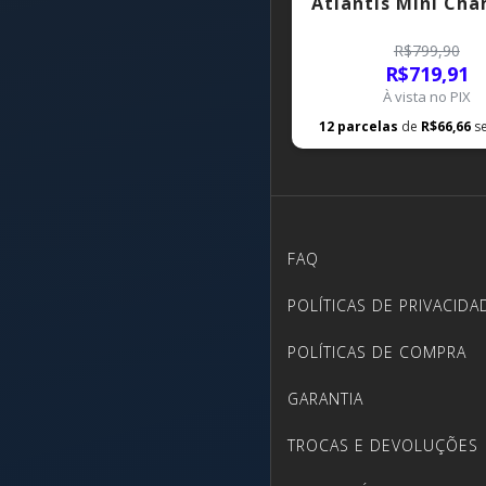
Atlantis Mini Ch
R$799,90
R$719,91
À vista no PIX
12
parcelas
de
R$66,66
s
FAQ
POLÍTICAS DE PRIVACIDA
POLÍTICAS DE COMPRA
GARANTIA
TROCAS E DEVOLUÇÕES