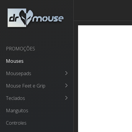
PROMOÇÕES
Mouses
Mousepads
Mouse Feet e Grip
Teclados
Manguitos
Controles