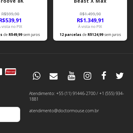
roove 8K
Beast X Max
R$599,90
R$1.499,90
R$539,91
R$1.349,91
À vista no PIX
À vista no PIX
as
de
R$49,99
sem juros
12
parcelas
de
R$124,99
sem juros
DÚVIDAS
ESPECIALISTA
Atendimento: +55 (11) 91446-2700 / +1 (555) 934-
1881
PEDIDOS
atendimento@doctormouse.com.br
GARANTIA