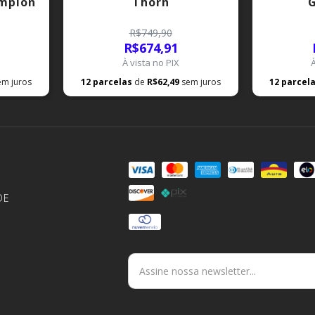
ampion
Thorn
G
R$749,90
R$674,91
À vista no PIX
em juros
12
parcelas
de
R$62,49
sem juros
12
parcel
DE