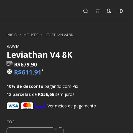
INÍCIO
>
MOUSES
>
LEVIATHAN V4 8K
RAWM
Leviathan V4 8K
R$679,90
R$611,91
*
10% de desconto
pagando com Pix
12
parcelas
de
R$56,66
sem juros
Ver meios de pagamento
COR