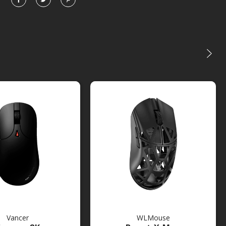
Vancer
WLMouse