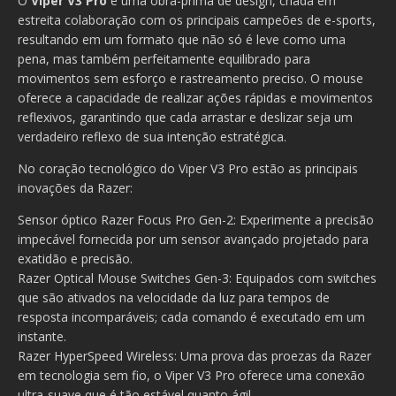
O
Viper V3 Pro
é uma obra-prima de design, criada em
estreita colaboração com os principais campeões de e-sports,
resultando em um formato que não só é leve como uma
pena, mas também perfeitamente equilibrado para
movimentos sem esforço e rastreamento preciso. O mouse
oferece a capacidade de realizar ações rápidas e movimentos
reflexivos, garantindo que cada arrastar e deslizar seja um
verdadeiro reflexo de sua intenção estratégica.
No coração tecnológico do Viper V3 Pro estão as principais
inovações da Razer:
Sensor óptico Razer Focus Pro Gen-2: Experimente a precisão
impecável fornecida por um sensor avançado projetado para
exatidão e precisão.
Razer Optical Mouse Switches Gen-3: Equipados com switches
que são ativados na velocidade da luz para tempos de
resposta incomparáveis; cada comando é executado em um
instante.
Razer HyperSpeed Wireless: Uma prova das proezas da Razer
em tecnologia sem fio, o Viper V3 Pro oferece uma conexão
ultra-suave que é tão estável quanto ágil.