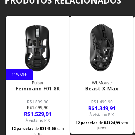
PRODUTOS RELACIONADOS
11
% OFF
Pulsar
WLMouse
Feinmann F01 8K
Beast X Max
R$1.899,90
R$1.499,90
R$1.699,90
R$1.349,91
R$1.529,91
À vista no PIX
À vista no PIX
12
parcelas
de
R$124,99
sem
juros
12
parcelas
de
R$141,66
sem
juros