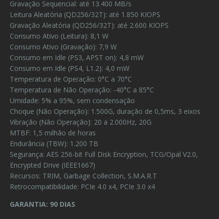
Gravação Sequencial: até 13.400 MB/s
Leitura Aleatória (QD256/32T): até 1.850 KIOPS
Gravação Aleatória (QD256/32T): até 2.600 KIOPS
Consumo Ativo (Leitura): 8,1 W
Consumo Ativo (Gravação): 7,9 W
Consumo em Idle (PS3, APST on): 4,8 mW
Consumo em Idle (PS4, L1.2): 4,0 mW
Temperatura de Operação: 0°C a 70°C
Temperatura de Não Operação: -40°C a 85°C
Umidade: 5% a 95%, sem condensação
Choque (Não Operação): 1.500G, duração de 0,5ms, 3 eixos
Vibração (Não Operação): 20 a 2.000Hz, 20G
MTBF: 1,5 milhão de horas
Endurância (TBW): 1.200 TB
Segurança: AES 256-bit Full Disk Encryption, TCG/Opal V2.0,
Encrypted Drive (IEEE1667)
Recursos: TRIM, Garbage Collection, S.M.A.R.T
Retrocompatibilidade: PCIe 4.0 x4, PCIe 3.0 x4
GARANTIA: 90 DIAS