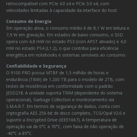
retrocompatível com PCIe 4.0 x4 e PCIe 3.0 x4, com
velocidades limitadas à capacidade da interface do host.
Consumo de Energia
Em operação ativa, o consumo médio é de 8,1 W em leitura e
7,9 W em gravação. Em estados de baixo consumo, o SSD
opera com 4,8 mW no estado PS3 (com APST ativado) e 4,0
mW no estado PS4 (L1.2), o que contribui para eficiência
energética em notebooks e sistemas sensíveis ao consumo.
Confiabilidade e Segurança
O 9100 PRO possui MTBF de 1,5 milhão de horas e
endurância (TBW) de 1.200 TB para o modelo de 2TB, com
testes de resistência em conformidade com o padrão
JESD218. A unidade suporta TRIM (dependente do sistema
operacional), Garbage Collection e monitoramento via
S.M.A.R.T. Em termos de segurança de dados, conta com
criptografia AES 256-bit de disco completo, TCG/Opal V2.0 e
suporte a Encrypted Drive (IEEE1667). A temperatura de
operação vai de 0°C a 70°C, com faixa de não operação de
-40°C a 85°C.