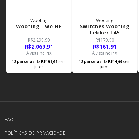
Wooting
Wooting
Wooting Two HE
Switches Wooting
Lekker L45
R$2.299,90
R$179,90
R$2.069,91
R$161,91
À vista no PIX
À vista no PIX
12
parcelas
de
R$191,66
sem
12
parcelas
de
R$14,99
sem
juros
juros
FAQ
POLÍTICAS DE PRIVACIDADE