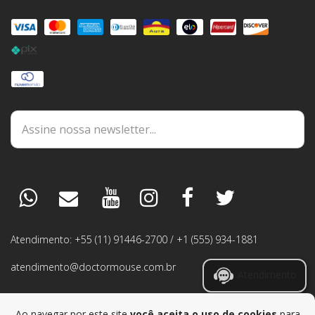
DÚVIDAS
ESPECIALISTA
PEDIDOS
Atendimento: +55 (11) 91446-2700 / +1 (555) 934-1881
GARANTIA
atendimento@doctormouse.com.br
Atendimento
RMA
Ao navegar por este site
você aceita o uso de cookies
para