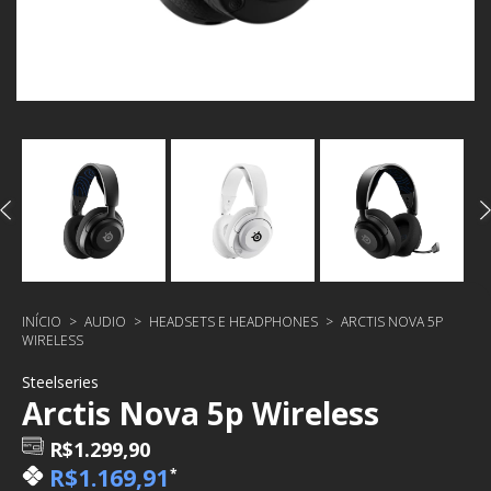
INÍCIO
>
AUDIO
>
HEADSETS E HEADPHONES
>
ARCTIS NOVA 5P
WIRELESS
Steelseries
Arctis Nova 5p Wireless
R$1.299,90
R$1.169,91
*