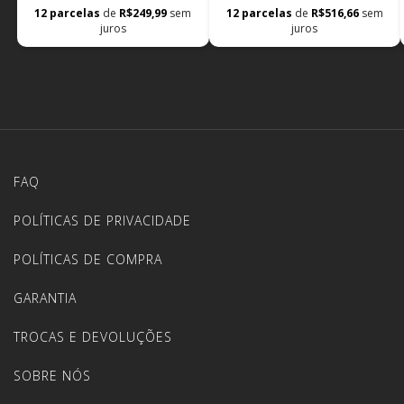
12
parcelas
de
R$249,99
sem
12
parcelas
de
R$516,66
sem
juros
juros
FAQ
POLÍTICAS DE PRIVACIDADE
POLÍTICAS DE COMPRA
GARANTIA
TROCAS E DEVOLUÇÕES
SOBRE NÓS