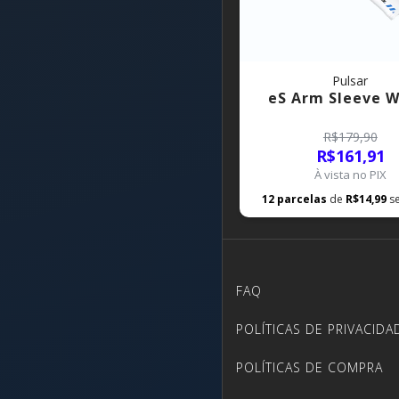
Pulsar
eS Arm Sleeve W
R$179,90
R$161,91
À vista no PIX
12
parcelas
de
R$14,99
s
FAQ
POLÍTICAS DE PRIVACIDA
POLÍTICAS DE COMPRA