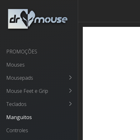
PROMOÇÕES
Mouses
Mousepads
Mouse Feet e Grip
Teclados
Manguitos
Controles