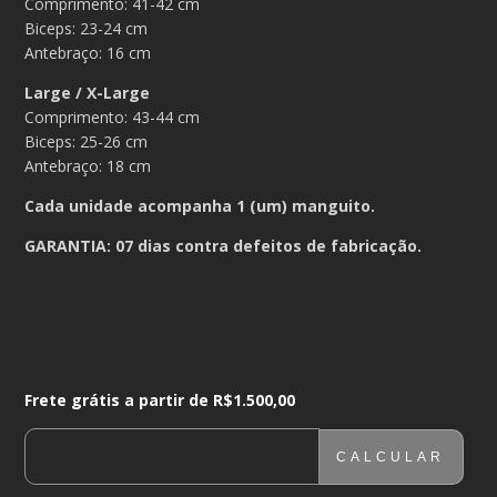
Comprimento: 41-42 cm
Biceps: 23-24 cm
Antebraço: 16 cm
Large / X-Large
Comprimento: 43-44 cm
Biceps: 25-26 cm
Antebraço: 18 cm
Cada unidade acompanha 1 (um) manguito.
GARANTIA: 07 dias contra defeitos de fabricação.
Frete grátis a partir de
R$1.500,00
Frete grátis a partir de
R$1.500,00
CALCULAR
ENTREGAS PARA O CEP:
ALTERAR CEP