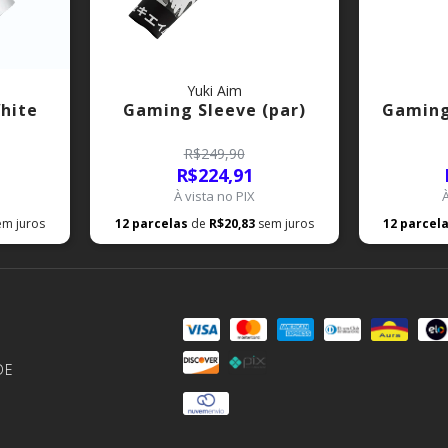
Yuki Aim
hite
Gaming Sleeve (par)
Gaming
R$249,90
R$224,91
À vista no PIX
em juros
12
parcelas
de
R$20,83
sem juros
12
parcel
DE