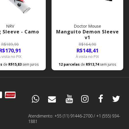
NRV
Doctor Mouse
 Sleeve - Camo
Manguito Demon Sleeve
v1
R$189,90
R$164,90
R$170,91
R$148,41
À vista no PIX
À vista no PIX
as
de
R$15,83
sem juros
12
parcelas
de
R$13,74
sem juros
DÚVIDAS
ESPECIALISTA
Atendimento: +55 (11) 91446-2700 / +1 (555) 934-
1881
PEDIDOS