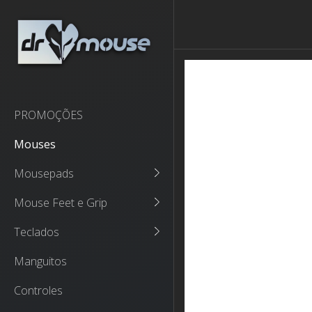
PROMOÇÕES
Mouses
Mousepads
Mouse Feet e Grip
Teclados
Manguitos
Controles