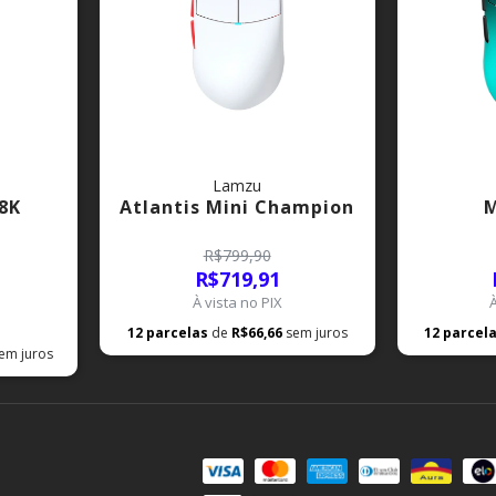
Lamzu
8K
Atlantis Mini Champion
M
R$799,90
R$719,91
À vista no PIX
12
parcelas
de
R$66,66
sem juros
12
parcel
em juros