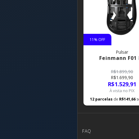
11
% OFF
Pulsar
Feinmann F01 
R$1.899,90
R$1.699,90
R$1.529,91
À vista no PIX
12
parcelas
de
R$141,66
s
FAQ