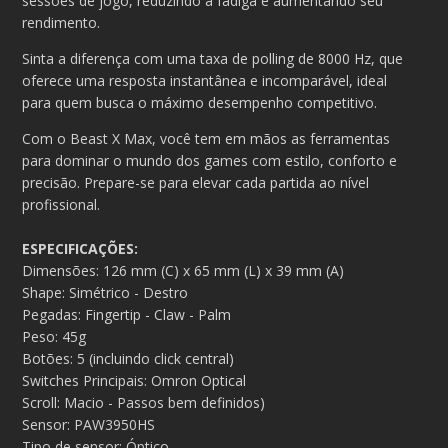
sessões de jogo, reduzindo a fadiga e aumentando seu
rendimento.
Sinta a diferença com uma taxa de polling de 8000 Hz, que
oferece uma resposta instantânea e incomparável, ideal
para quem busca o máximo desempenho competitivo.
Com o Beast X Max, você tem em mãos as ferramentas
para dominar o mundo dos games com estilo, conforto e
precisão. Prepare-se para elevar cada partida ao nível
profissional.
ESPECIFICAÇÕES:
Dimensões: 126 mm (C) x 65 mm (L) x 39 mm (A)
Shape: Simétrico - Destro
Pegadas: Fingertip - Claw - Palm
Peso: 45g
Botões: 5 (incluindo click central)
Switches Principais: Omron Optical
Scroll: Macio - Passos bem definidos)
Sensor: PAW3950HS
Tipo de sensor: Óptico