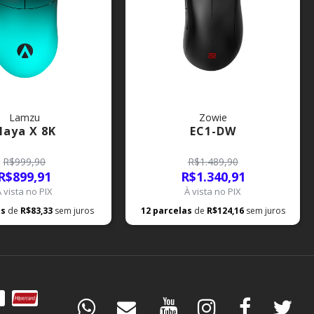
Lamzu
Zowie
aya X 8K
EC1-DW
R$999,90
R$1.489,90
R$899,91
R$1.340,91
À vista no PIX
À vista no PIX
as
de
R$83,33
sem juros
12
parcelas
de
R$124,16
sem juros
DÚVIDAS