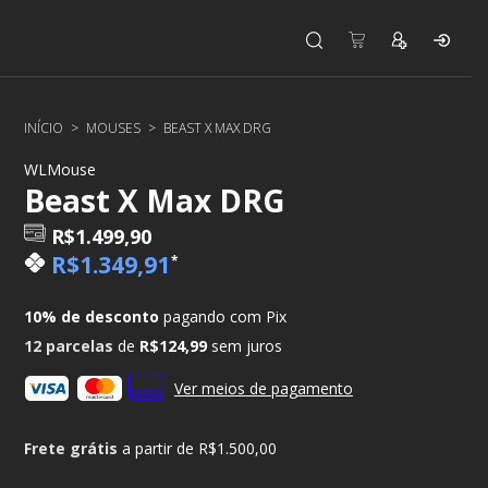
INÍCIO
>
MOUSES
>
BEAST X MAX DRG
WLMouse
Beast X Max DRG
R$1.499,90
R$1.349,91
*
10% de desconto
pagando com Pix
12
parcelas
de
R$124,99
sem juros
Ver meios de pagamento
Frete grátis
a partir de
R$1.500,00