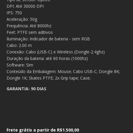
DPI: Até 30000 DPI
IPS: 750
Aceleração: 50g
Frequência: Até 8000hz
Feet: PTFE sem aditivos
Iluminação: Indicador de bateria - sem RGB
Cabo: 2.00 m
Conexão: Cabo (USB-C) e Wireless (Dongle-2.4ghz)
Duração da bateria: até 60 horas (1000hz)
Software: Sim
Conteúdo da Embalagem: Mouse; Cabo USB-C; Dongle 8K;
Dongle 1K; Skates PTFE; 2x Grip tape; Case;
GARANTIA: 90 DIAS
Frete grátis a partir de
R$1.500,00
Frete grátis a partir de
R$1.500,00