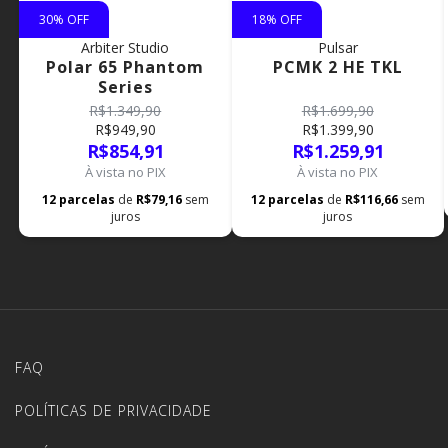
30
% OFF
18
% OFF
Arbiter Studio
Pulsar
Polar 65 Phantom
PCMK 2 HE TKL
Series
R$1.349,90
R$1.699,90
R$949,90
R$1.399,90
R$854,91
R$1.259,91
À vista no PIX
À vista no PIX
12
parcelas
de
R$79,16
sem
12
parcelas
de
R$116,66
sem
juros
juros
FAQ
POLÍTICAS DE PRIVACIDADE