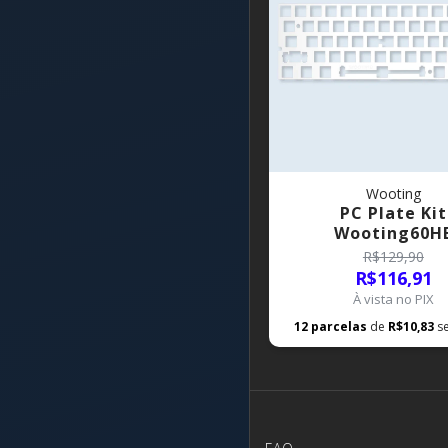
Wooting
PC Plate Kit
Wooting60H
R$129,90
R$116,91
À vista no PIX
12
parcelas
de
R$10,83
s