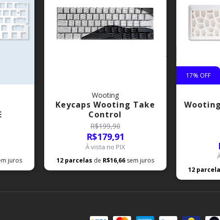
17
% OFF
Wooting
Keycaps Wooting Take
Wooting
E
Control
R$199,90
R$179,91
À vista no PIX
em juros
12
parcelas
de
R$16,66
sem juros
12
parcel