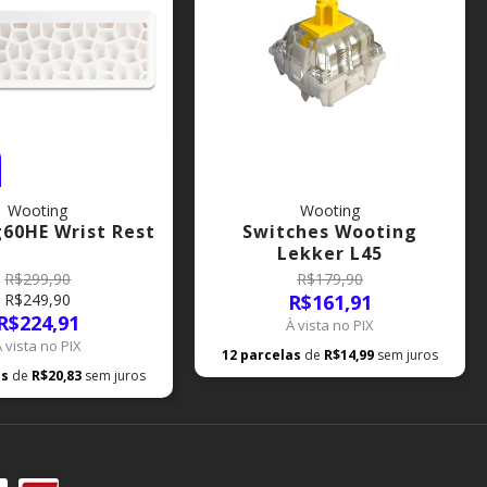
Wooting
Wooting
60HE Wrist Rest
Switches Wooting
Lekker L45
R$299,90
R$179,90
R$249,90
R$161,91
R$224,91
À vista no PIX
À vista no PIX
12
parcelas
de
R$14,99
sem juros
as
de
R$20,83
sem juros
DÚVIDAS