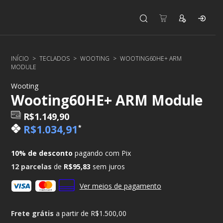
INÍCIO
>
TECLADOS
>
WOOTING
>
WOOTING60HE+ ARM
MODULE
Wooting
Wooting60HE+ ARM Module
R$1.149,90
R$1.034,91
*
10% de desconto
pagando com Pix
12
parcelas
de
R$95,83
sem juros
Ver meios de pagamento
Frete grátis
a partir de
R$1.500,00