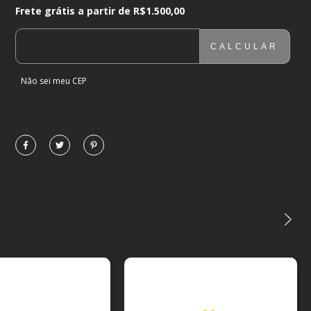
Frete grátis a partir de
R$1.500,00
Frete grátis a partir de
R$1.500,00
CALCULAR
ENTREGAS PARA O CEP:
ALTERAR CEP
Não sei meu CEP