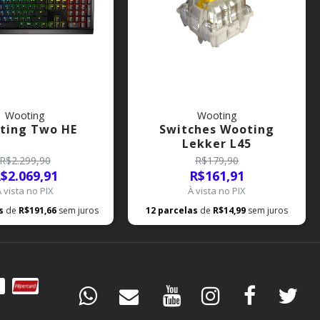
Wooting
Wooting
ting Two HE
Switches Wooting
Lekker L45
R$2.299,90
R$179,90
$2.069,91
R$161,91
À vista no PIX
À vista no PIX
as
de
R$191,66
sem juros
12
parcelas
de
R$14,99
sem juros
DÚVIDAS
ESPECIALISTA