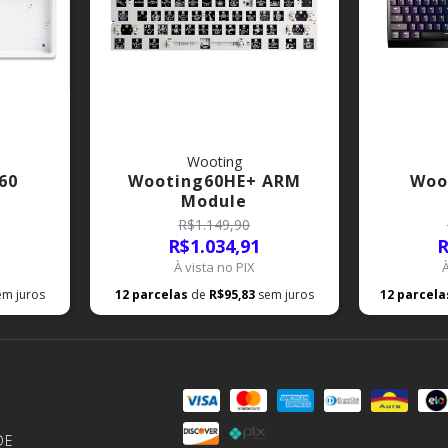
Wooting
60
Wooting60HE+ ARM
Woo
Module
R$1.149,90
R$1.034,91
R
À vista no PIX
em juros
12
parcelas
de
R$95,83
sem juros
12
parcel
DE