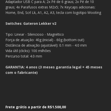
Adaptador USB C para A; 2x Pé de 6 graus; 2x Pé de 10
graus; 4x Parafusos extras M2x5; 7x Keycaps adicionais:
Home, End, Scrl Lk, A1, A2, A3, tecla com logotipo Wooting
Switches
:
Gateron Lekker v2
Tipo: Linear - Silencioso - Magnético
Força de atuação: 40g (inicial) - 60g (bottom out)
Distância de ativação (ajustável): 0.1 mm - 4.0 mm
Vida útil (clicks): 100 milhões
Percurso total: 4.0 mm
GARANTIA: 4 anos (3 meses garantia legal + 45 meses
com o fabricante)
Frete grátis a partir de
R$1.500,00
Frete grátis a partir de
R$1.500,00