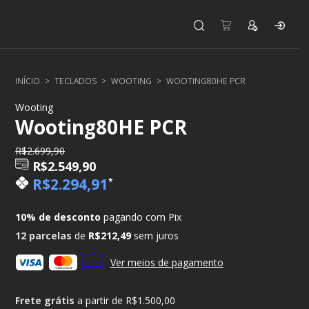
INÍCIO
>
TECLADOS
>
WOOTING
>
WOOTING80HE PCR
Wooting
Wooting80HE PCR
R$2.699,90
R$2.549,90
R$2.294,91
*
10% de desconto
pagando com Pix
12
parcelas
de
R$212,49
sem juros
Ver meios de pagamento
Frete grátis
a partir de
R$1.500,00