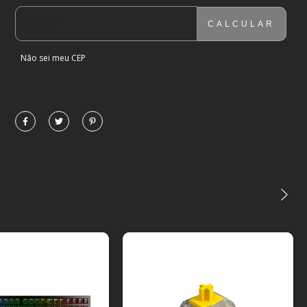
CALCULAR
ENTREGAS PARA O CEP:
ALTERAR CEP
Não sei meu CEP