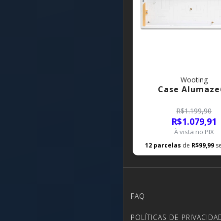
Wooting
Case Alumaze
R$1.199,90
R$1.079,91
À vista no PIX
12
parcelas
de
R$99,99
s
FAQ
POLÍTICAS DE PRIVACIDA