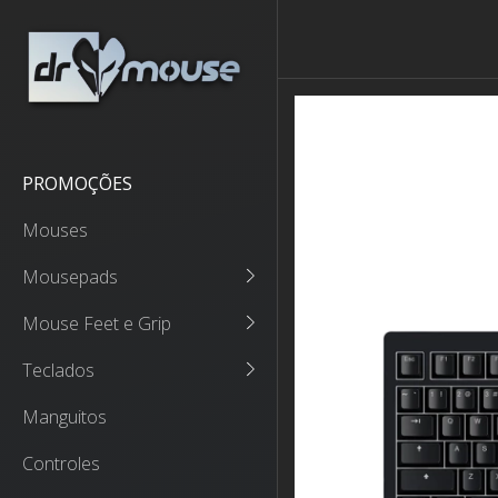
PROMOÇÕES
Mouses
Mousepads
Mouse Feet e Grip
Teclados
Manguitos
Controles