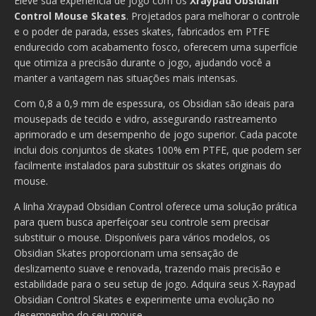
Eleve sua experiência de jogo com os
Xraypad Obsidian
Control Mouse Skates
. Projetados para melhorar o controle
e o poder de parada, esses skates, fabricados em PTFE
endurecido com acabamento fosco, oferecem uma superfície
que otimiza a precisão durante o jogo, ajudando você a
manter a vantagem nas situações mais intensas.
Com 0,8 a 0,9 mm de espessura, os Obsidian são ideais para
mousepads de tecido e vidro, assegurando rastreamento
aprimorado e um desempenho de jogo superior. Cada pacote
inclui dois conjuntos de skates 100% em PTFE, que podem ser
facilmente instalados para substituir os skates originais do
mouse.
A linha Xraypad Obsidian Control oferece uma solução prática
para quem busca aperfeiçoar seu controle sem precisar
substituir o mouse. Disponíveis para vários modelos, os
Obsidian Skates proporcionam uma sensação de
deslizamento suave e renovada, trazendo mais precisão e
estabilidade para o seu setup de jogo. Adquira seus X-Raypad
Obsidian Control Skates e experimente uma evolução no
desempenho do seu mouse.