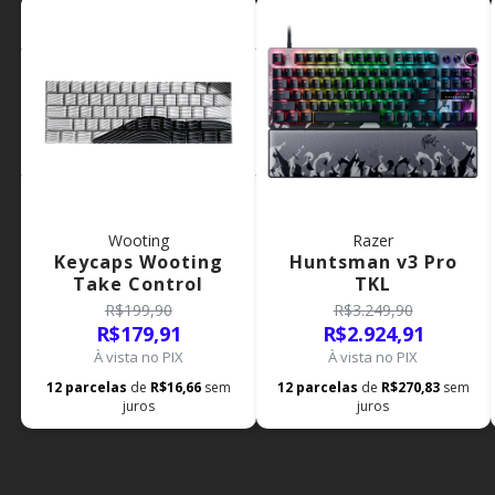
Wooting
Razer
Keycaps Wooting
Huntsman v3 Pro
Take Control
TKL
R$199,90
R$3.249,90
R$179,91
R$2.924,91
À vista no PIX
À vista no PIX
12
parcelas
de
R$16,66
sem
12
parcelas
de
R$270,83
sem
juros
juros