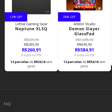
12
% OFF
38
% OFF
Lethal Gaming Gear
Arbiter Studio
Neptune XLSQ
Demon Slayer
GlassPad
R$329,90
R$1.049,90
R$289,90
R$649,90
R$260,91
R$584,91
À vista no PIX
À vista no PIX
12
parcelas
de
R$24,16
sem
12
parcelas
de
R$54,16
sem
juros
juros
FAQ