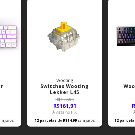
Wooting
er
Switches Wooting
Woo
Lekker L45
R$179,90
R$161,91
R
À vista no PIX
em juros
12
parcelas
de
R$14,99
sem juros
12
parcel