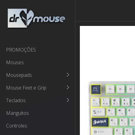
PROMOÇÕES
Mouses
Mousepads
Mouse Feet e Grip
Teclados
Manguitos
Controles