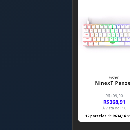
Evzen
NinexT Panz
R$409,90
R$368,91
À vista no PIX
12
parcelas
de
R$34,16
s