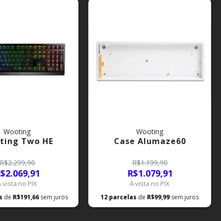
Wooting
Wooting
ting Two HE
Case Alumaze60
R$2.299,90
R$1.199,90
$2.069,91
R$1.079,91
À vista no PIX
À vista no PIX
as
de
R$191,66
sem juros
12
parcelas
de
R$99,99
sem juros