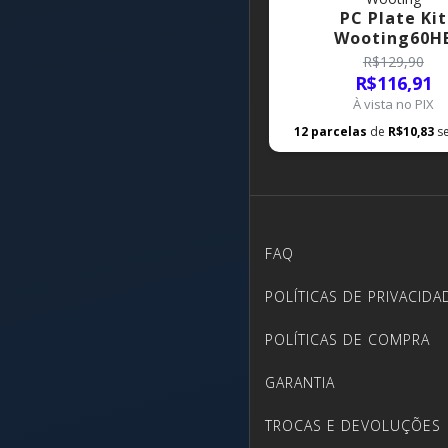
PC Plate Kit
Wooting60H
R$129,90
R$116,91
À vista no PIX
12
parcelas
de
R$10,83
s
FAQ
POLÍTICAS DE PRIVACIDA
POLÍTICAS DE COMPRA
GARANTIA
TROCAS E DEVOLUÇÕES