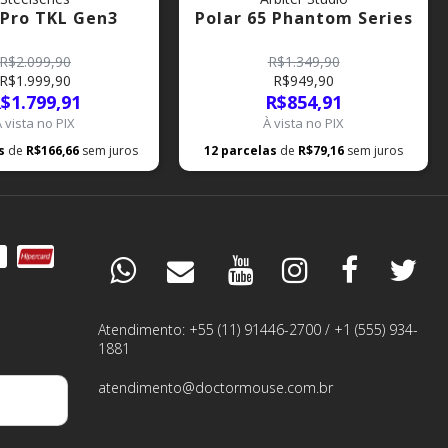
 Pro TKL Gen3
Polar 65 Phantom Series
R$2.099,90
R$1.349,90
R$1.999,90
R$949,90
$1.799,91
R$854,91
À vista no PIX
À vista no PIX
as
de
R$166,66
sem juros
12
parcelas
de
R$79,16
sem juros
DÚVIDAS
ESPECIALISTA
Atendimento: +55 (11) 91446-2700 / +1 (555) 934-
1881
PEDIDOS
atendimento@doctormouse.com.br
GARANTIA