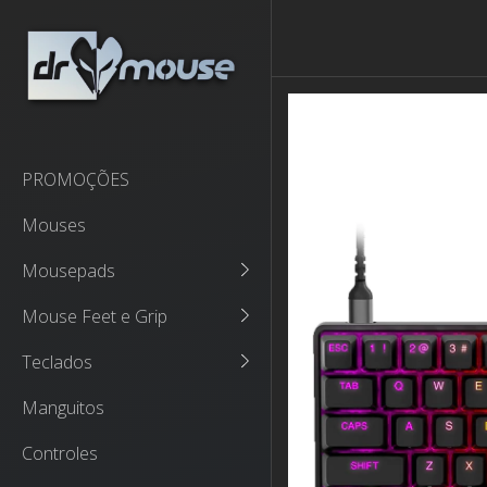
PROMOÇÕES
Mouses
Mousepads
Mouse Feet e Grip
Teclados
Manguitos
Controles