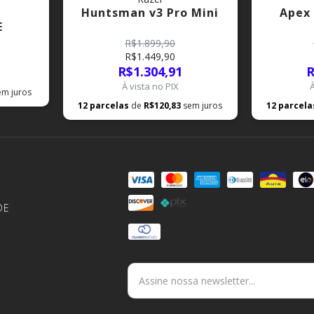
Huntsman v3 Pro Mini
Apex
E
R$1.899,90
R$1.449,90
R$1.304,91
R
À vista no PIX
em juros
12
parcelas
de
R$120,83
sem juros
12
parcel
DE