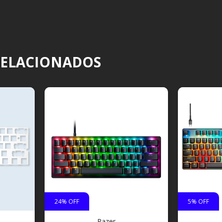
RELACIONADOS
24
% OFF
5
% OFF
Razer