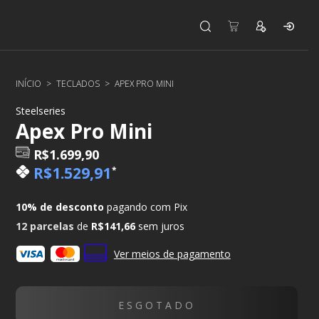
INÍCIO
>
TECLADOS
>
APEX PRO MINI
Steelseries
Apex Pro Mini
R$1.699,90
R$1.529,91
*
10% de desconto
pagando com Pix
12
parcelas
de
R$141,66
sem juros
Ver meios de pagamento