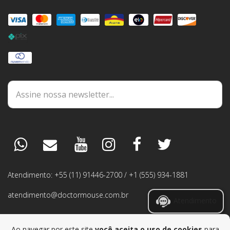
DÚVIDAS
ESPECIALISTA
PEDIDOS
Atendimento: +55 (11) 91446-2700 / +1 (555) 934-1881
GARANTIA
atendimento@doctormouse.com.br
Atendimento
RMA
Ao navegar por este site
você aceita o uso de cookies
para