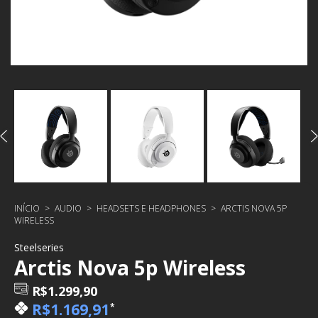
INÍCIO
>
AUDIO
>
HEADSETS E HEADPHONES
>
ARCTIS NOVA 5P
WIRELESS
Steelseries
Arctis Nova 5p Wireless
R$1.299,90
R$1.169,91
*