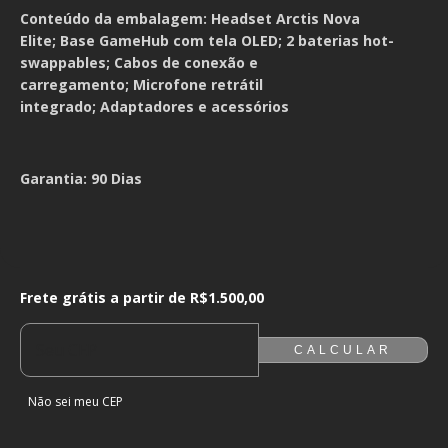
Conteúdo da embalagem:
Headset Arctis Nova
Elite;
Base GameHub com tela OLED;
2 baterias hot-
swappables;
Cabos de conexão e
carregamento;
Microfone retrátil
integrado;
Adaptadores e acessórios
Garantia: 90 Dias
Frete grátis a partir de
R$1.500,00
Frete grátis a partir de
R$1.500,00
ALTERAR CEP
ENTREGAS PARA O CEP:
CALCULAR
Não sei meu CEP