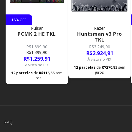
18
% OFF
Pulsar
Razer
PCMK 2 HE TKL
Huntsman v3 Pro
TKL
R$1.699,90
R$3.249,90
R$1.399,90
R$2.924,91
R$1.259,91
À vista no PIX
À vista no PIX
12
parcelas
de
R$270,83
sem
juros
12
parcelas
de
R$116,66
sem
juros
FAQ