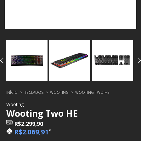
INÍCIO
>
TECLADOS
>
WOOTING
>
WOOTING TWO HE
Wooting
Wooting Two HE
R$2.299,90
R$2.069,91
*