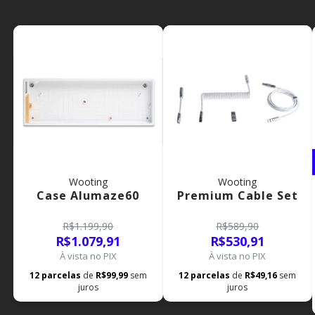
Wooting
Wooting
Case Alumaze60
Premium Cable Set
R$1.199,90
R$589,90
R$1.079,91
R$530,91
À vista no PIX
À vista no PIX
12
parcelas
de
R$99,99
sem
12
parcelas
de
R$49,16
sem
juros
juros