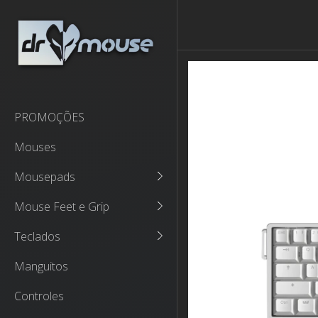
PROMOÇÕES
Mouses
Mousepads
Mouse Feet e Grip
Teclados
Manguitos
Controles