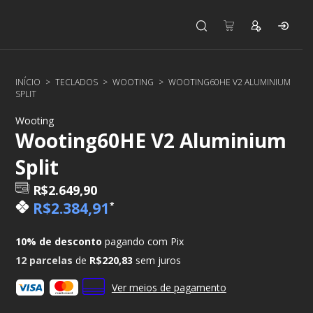
INÍCIO
>
TECLADOS
>
WOOTING
>
WOOTING60HE V2 ALUMINIUM
SPLIT
Wooting
Wooting60HE V2 Aluminium
Split
R$2.649,90
R$2.384,91
*
10% de desconto
pagando com Pix
12
parcelas
de
R$220,83
sem juros
Ver meios de pagamento