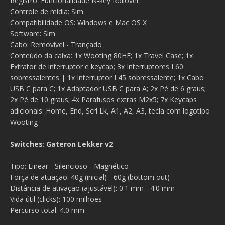
Registro: Funcionalidade N-key Rollover
Controle de mídia: Sim
Compatibilidade OS: Windows e Mac OS X
Software: Sim
Cabo: Removível - Trançado
Conteúdo da caixa: 1x Wooting 80HE; 1x Travel Case; 1x
Extrator de interruptor e keycap; 3x Interruptores L60
sobressalentes | 1x Interruptor L45 sobressalente; 1x Cabo
USB C para C; 1x Adaptador USB C para A; 2x Pé de 6 graus;
2x Pé de 10 graus; 4x Parafusos extras M2x5; 7x Keycaps
adicionais: Home, End, Scrl Lk, A1, A2, A3, tecla com logotipo
Wooting
Switches
:
Gateron Lekker v2
Tipo: Linear - Silencioso - Magnético
Força de atuação: 40g (inicial) - 60g (bottom out)
Distância de ativação (ajustável): 0.1 mm - 4.0 mm
Vida útil (clicks): 100 milhões
Percurso total: 4.0 mm