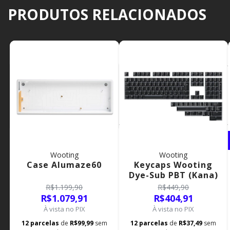
PRODUTOS RELACIONADOS
Wooting
Wooting
Case Alumaze60
Keycaps Wooting
Dye-Sub PBT (Kana)
R$1.199,90
R$449,90
R$1.079,91
R$404,91
À vista no PIX
À vista no PIX
12
parcelas
de
R$99,99
sem
12
parcelas
de
R$37,49
sem